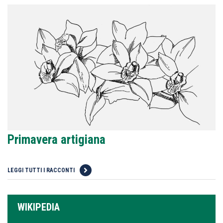
Primavera artigiana
LEGGI TUTTI I RACCONTI
WIKIPEDIA