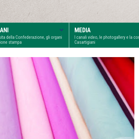
ANI
MEDIA
visita della Confederazione, gli organi
I canali video, le photogallery e la 
zione stampa
Casartigiani