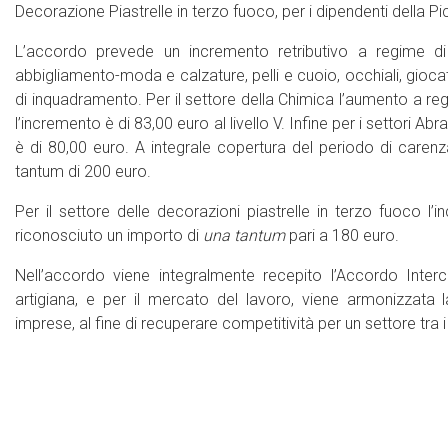
Decorazione Piastrelle in terzo fuoco, per i dipendenti della Pi
L’accordo prevede un incremento retributivo a regime di 
abbigliamento-moda e calzature, pelli e cuoio, occhiali, giocattol
di inquadramento. Per il settore della Chimica l’aumento a re
l’incremento è di 83,00 euro al livello V. Infine per i settori A
è di 80,00 euro. A integrale copertura del periodo di caren
tantum di 200 euro.
Per il settore delle decorazioni piastrelle in terzo fuoco l
riconosciuto un importo di
una
tantum
pari a 180 euro.
Nell’accordo viene integralmente recepito l’Accordo Interc
artigiana, e per il mercato del lavoro, viene armonizzata l
imprese, al fine di recuperare competitività per un settore tra i 