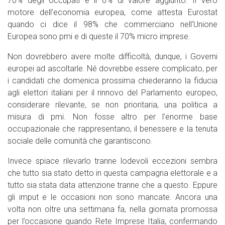
70% degli occupati e il 6% di valore aggiunto. Il vero
motore dell’economia europea, come attesta Eurostat
quando ci dice il 98% che commerciano nell’Unione
Europea sono pmi e di queste il 70% micro imprese.
Non dovrebbero avere molte difficoltà, dunque, i Governi
europei ad ascoltarle. Né dovrebbe essere complicato, per
i candidati che domenica prossima chiederanno la fiducia
agli elettori italiani per il rinnovo del Parlamento europeo,
considerare rilevante, se non prioritaria, una politica a
misura di pmi. Non fosse altro per l’enorme base
occupazionale che rappresentano, il benessere e la tenuta
sociale delle comunità che garantiscono.
Invece spiace rilevarlo tranne lodevoli eccezioni sembra
che tutto sia stato detto in questa campagna elettorale e a
tutto sia stata data attenzione tranne che a questo. Eppure
gli imput e le occasioni non sono mancate. Ancora una
volta non oltre una settimana fa, nella giornata promossa
per l’occasione quando Rete Imprese Italia, confermando