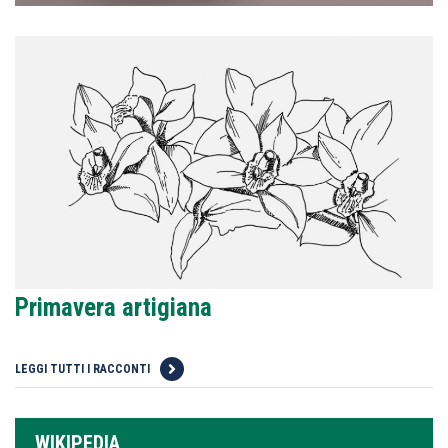
Primavera artigiana
LEGGI TUTTI I RACCONTI
WIKIPEDIA