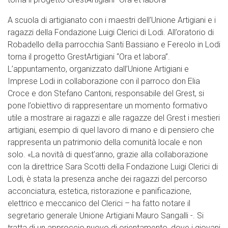
A scuola di artigianato con i maestri dell’Unione Artigiani e i
ragazzi della Fondazione Luigi Clerici di Lodi. All’oratorio di
Robadello della parrocchia Santi Bassiano e Fereolo in Lodi
torna il progetto GrestArtigiani “Ora et labora”.
L’appuntamento, organizzato dall’Unione Artigiani e
Imprese Lodi in collaborazione con il parroco don Elia
Croce e don Stefano Cantoni, responsabile del Grest, si
pone l’obiettivo di rappresentare un momento formativo
utile a mostrare ai ragazzi e alle ragazze del Grest i mestieri
artigiani, esempio di quel lavoro di mano e di pensiero che
rappresenta un patrimonio della comunità locale e non
solo. «La novità di quest’anno, grazie alla collaborazione
con la direttrice Sara Scotti della Fondazione Luigi Clerici di
Lodi, è stata la presenza anche dei ragazzi del percorso
acconciatura, estetica, ristorazione e panificazione,
elettrico e meccanico del Clerici – ha fatto notare il
segretario generale Unione Artigiani Mauro Sangalli -. Si
tratta di un approccio nuovo di orientamento, dove i giovani