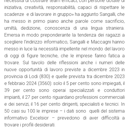
necessità di costruire team efficaci, con persone dotate di
iniziativa, creatività, responsabilità, capaci di rispettare le
scadenze e di lavorare in gruppo» ha aggiunto Sangalli, che
ha messo in primo piano anche parole come sacrificio,
umiltà, dedizione, conoscenza di una lingua straniera.
Emersa in modo preponderante la tendenza dei ragazzi a
scegliere l’indirizzo informatico, Sangalli e Maccagni hanno
messo in luce la necessità impellente nel mondo del lavoro
di oggi di figure tecniche, che le imprese fanno fatica a
trovare. Sul tavolo delle riflessioni anche i numeri delle
nuove opportunità di lavoro previste a dicembre 2023 in
provincia di Lodi (830) e quelle prevista tra dicembre 2023
e febbraio 2024 (3560): solo il 5 per cento sono impiegati, il
39 per cento sono operai specializzati e conduttori
impianti, il 27 per cento riguardano professioni commerciali
e dei servizi, il 16 per cento dirigenti, specialisti e tecnici. In
50 casi su 100 le imprese – i dati sono quelli del sistema
informativo Excelsior – prevedono di aver difficoltà a
trovare i profili desiderati.