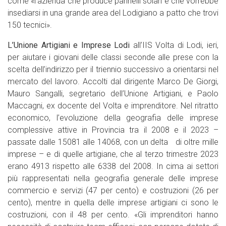
come «l’azienda che produce pannelli solari e che vorrebbe
insediarsi in una grande area del Lodigiano a patto che trovi
150 tecnici».
L’Unione Artigiani e Imprese Lodi
all’IIS Volta di Lodi, ieri,
per aiutare i giovani delle classi seconde alle prese con la
scelta dell’indirizzo per il triennio successivo a orientarsi nel
mercato del lavoro. Accolti dal dirigente Marco De Giorgi,
Mauro Sangalli, segretario dell’Unione Artigiani, e Paolo
Maccagni, ex docente del Volta e imprenditore. Nel ritratto
economico, l’evoluzione della geografia delle imprese
complessive attive in Provincia tra il 2008 e il 2023 –
passate dalle 15081 alle 14068, con un delta di oltre mille
imprese – e di quelle artigiane, che al terzo trimestre 2023
erano 4913 rispetto alle 6338 del 2008. In cima ai settori
più rappresentati nella geografia generale delle imprese
commercio e servizi (47 per cento) e costruzioni (26 per
cento), mentre in quella delle imprese artigiani ci sono le
costruzioni, con il 48 per cento. «Gli imprenditori hanno