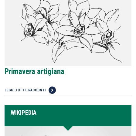
Primavera artigiana
LEGGI TUTTI I RACCONTI
WIKIPEDIA