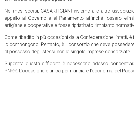
Nei mesi scorsi, CASARTIGIANI insieme alle altre associazio
appello al Governo e al Parlamento affinché fossero elimin
artigiane e cooperative e fosse ripristinato l’impianto normat
Come ribadito in più occasioni dalla Confederazione, infatti, è 
lo compongono. Pertanto, è il consorzio che deve possedere i 
al possesso degli stessi, non le singole imprese consorziate
Superata questa difficoltà è necessario adesso concentrarsi
PNRR. L’occasione è unica per rilanciare l’economia del Paese