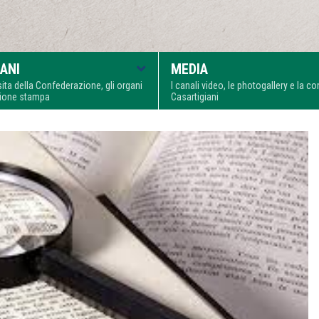
ANI
MEDIA
visita della Confederazione, gli organi
I canali video, le photogallery e la 
zione stampa
Casartigiani