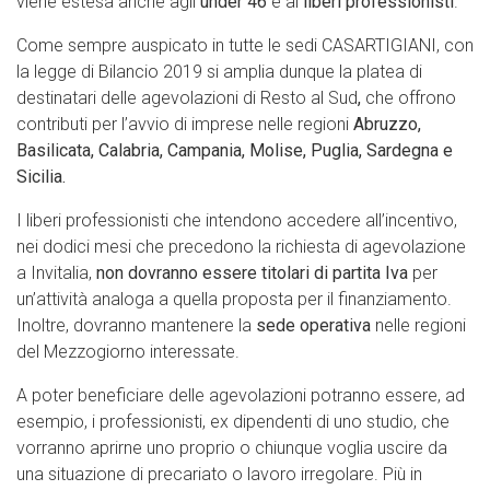
viene estesa anche agli
under 46
e ai
liberi professionisti
.
Come sempre auspicato in tutte le sedi CASARTIGIANI, con
la legge di Bilancio 2019 si amplia dunque la platea di
destinatari delle agevolazioni di Resto al Sud
,
che offrono
contributi per l’avvio di imprese nelle regioni
Abruzzo,
Basilicata, Calabria, Campania, Molise, Puglia, Sardegna e
Sicilia.
I liberi professionisti che intendono accedere all’incentivo,
nei dodici mesi che precedono la richiesta di agevolazione
a Invitalia,
non dovranno essere titolari di partita Iva
per
un’attività analoga a quella proposta per il finanziamento.
Inoltre, dovranno mantenere la
sede operativa
nelle regioni
del Mezzogiorno interessate.
A poter beneficiare delle agevolazioni potranno essere, ad
esempio, i professionisti, ex dipendenti di uno studio, che
vorranno aprirne uno proprio o chiunque voglia uscire da
una situazione di precariato o lavoro irregolare. Più in