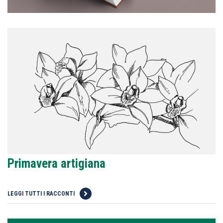
Primavera artigiana
LEGGI TUTTI I RACCONTI