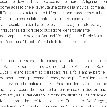
quartiere dove pullulavano piccolissime imprese Artigiane , non
come adesso che è divenuta una zona della movida Romana.
Il Papa una volta terminato il 1° grande bombardamento sulla
Capitale, si rese subito conto della Tragedia che si era
rappresentata a San Lorenzo, e vincendo ogni resistenza, ogni
imprudenza ed ogni preoccupazione, generosamente,,
accompagnato solo dal Cardinal Montini (il futuro Paolo VI) si
recò con una “Topolino”, tra la folla ferita e morente.
Prima di uscire si era fatto consegnare tutto il denaro che c’era
in Vaticano, per distribuirlo a chi era afflitto. Altri come il Re e il
Duce si erano risparmiati dal recarsi tra la folla anche perché i
bombardamenti potevano riprende, come poi fù e si temevano
insurrezioni, che naturalmente il Papa non temeva così come
non aveva paura delle bombe Lui pensava solo al Suo Gregge.
Arrivato , a P.le del Verano , circondato subito da una miriade di
fedeli, come ha scritto e cantato Francesco De Gregori,
“spalancò le Ali sembrava proprio un Angelo con gli occhiali”