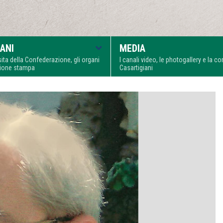
ANI
MEDIA
visita della Confederazione, gli organi
I canali video, le photogallery e la 
zione stampa
Casartigiani