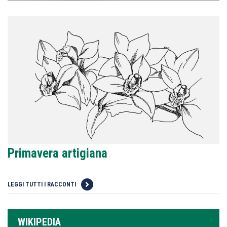
Primavera artigiana
LEGGI TUTTI I RACCONTI
WIKIPEDIA