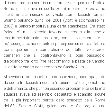
di incontrare una sera in un ristorante del quartiere Prati, a
Roma (Lui abitava in quella zona) mentre noi eravamo
intenti in una riunione conviviale con i tassisti romani.
Stiamo parlando quindi del 2001 (Ciotti è scomparso nel
2003) e Sandro mostrava una certa stanchezza. Era stato
“relegato” in un piccolo tavolino sistemato alla bene e
meglio nel ristorante stracolmo, con Lui evidentemente un
po’ rassegnato, nonostante si percepisse un certo affetto o
comunque un qual cameratismo, con tutti i volenterosi
camerieri che si confrontavano a ogni passaggio,
dialogando tra loro: “me raccomanno a pasta de Sandro;
jai detto ar cuoco der secondo de Sandro?!”.m
Mi avvicinai, con rispetto e circospezione, accompagnato
da due o tre tassisti a questo “monumento” del giornalismo
e dell’umanità, che pur non essendo propriamente della mia
squadra aveva ad esempio decantato e scandito alcune
tra le più importanti partite dello scudetto della Roma
dell’83. Sandro Ciotti, galantuomo e Signore, di una