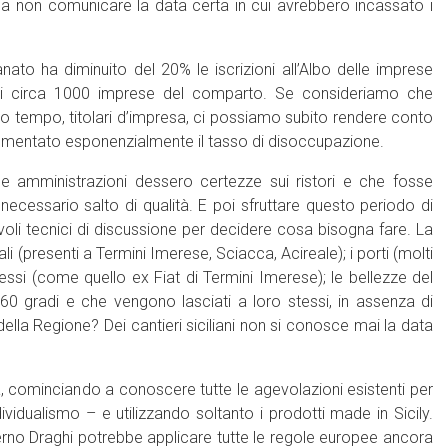
, a non comunicare la data certa in cui avrebbero incassato i
anato ha diminuito del 20% le iscrizioni all’Albo delle imprese
enti circa 1000 imprese del comparto. Se consideriamo che
sso tempo, titolari d’impresa, ci possiamo subito rendere conto
crementato esponenzialmente il tasso di disoccupazione.
e amministrazioni dessero certezze sui ristori e che fosse
ecessario salto di qualità. E poi sfruttare questo periodo di
i tavoli tecnici di discussione per decidere cosa bisogna fare. La
i (presenti a Termini Imerese, Sciacca, Acireale); i porti (molti
smessi (come quello ex Fiat di Termini Imerese); le bellezze del
360 gradi e che vengono lasciati a loro stessi, in assenza di
 della Regione? Dei cantieri siciliani non si conosce mai la data
à, cominciando a conoscere tutte le agevolazioni esistenti per
vidualismo – e utilizzando soltanto i prodotti made in Sicily.
governo Draghi potrebbe applicare tutte le regole europee ancora