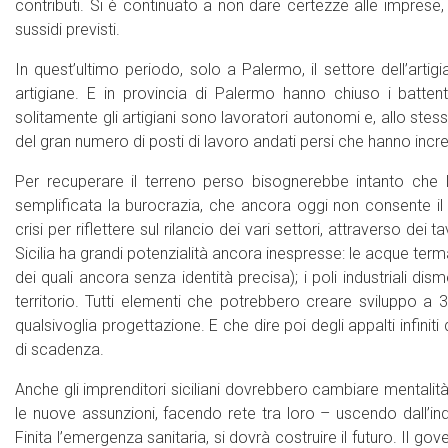
contributi. Si è continuato a non dare certezze alle imprese
sussidi previsti.
In quest’ultimo periodo, solo a Palermo, il settore dell’artigi
artigiane. E in provincia di Palermo hanno chiuso i batt
solitamente gli artigiani sono lavoratori autonomi e, allo ste
del gran numero di posti di lavoro andati persi che hanno in
Per recuperare il terreno perso bisognerebbe intanto che l
semplificata la burocrazia, che ancora oggi non consente il n
crisi per riflettere sul rilancio dei vari settori, attraverso de
Sicilia ha grandi potenzialità ancora inespresse: le acque termal
dei quali ancora senza identità precisa); i poli industriali di
territorio. Tutti elementi che potrebbero creare sviluppo a 
qualsivoglia progettazione. E che dire poi degli appalti infiniti
di scadenza.
Anche gli imprenditori siciliani dovrebbero cambiare mentalit
le nuove assunzioni, facendo rete tra loro – uscendo dall’indi
Finita l’emergenza sanitaria, si dovrà costruire il futuro. Il 