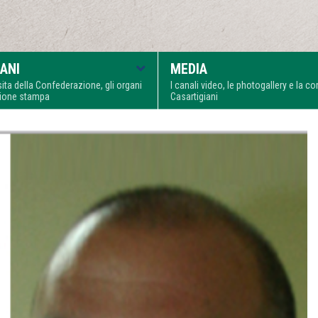
ANI
MEDIA
visita della Confederazione, gli organi
I canali video, le photogallery e la 
zione stampa
Casartigiani