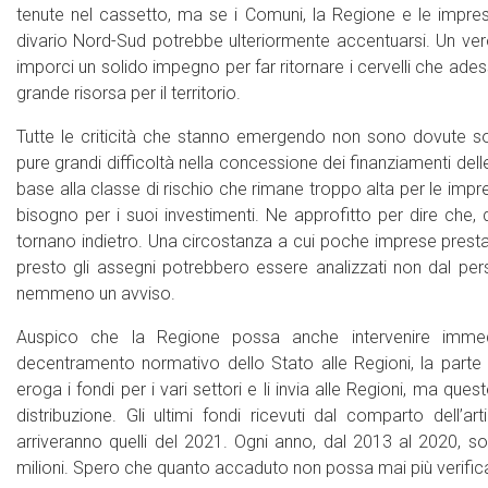
tenute nel cassetto, ma se i Comuni, la Regione e le imprese n
divario Nord-Sud potrebbe ulteriormente accentuarsi. Un ver
imporci un solido impegno per far ritornare i cervelli che ad
grande risorsa per il territorio.
Tutte le criticità che stanno emergendo non sono dovute so
pure grandi difficoltà nella concessione dei finanziamenti del
base alla classe di rischio che rimane troppo alta per le imp
bisogno per i suoi investimenti. Ne approfitto per dire che,
tornano indietro. Una circostanza a cui poche imprese prest
presto gli assegni potrebbero essere analizzati non dal pe
nemmeno un avviso.
Auspico che la Regione possa anche intervenire immed
decentramento normativo dello Stato alle Regioni, la parte f
eroga i fondi per i vari settori e li invia alle Regioni, ma que
distribuzione. Gli ultimi fondi ricevuti dal comparto dell’a
arriveranno quelli del 2021. Ogni anno, dal 2013 al 2020, son
milioni. Spero che quanto accaduto non possa mai più verifica