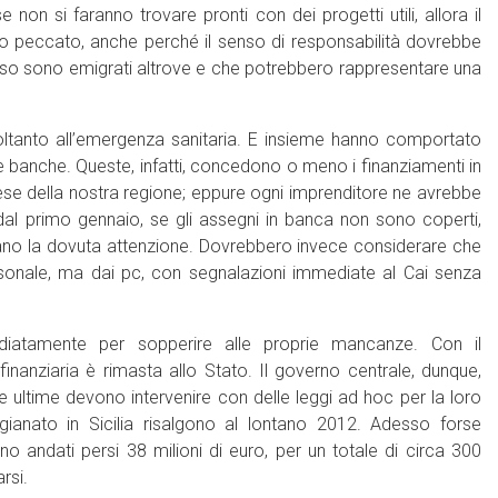
on si faranno trovare pronti con dei progetti utili, allora il
o peccato, anche perché il senso di responsabilità dovrebbe
esso sono emigrati altrove e che potrebbero rappresentare una
ltanto all’emergenza sanitaria. E insieme hanno comportato
le banche. Queste, infatti, concedono o meno i finanziamenti in
rese della nostra regione; eppure ogni imprenditore ne avrebbe
 dal primo gennaio, se gli assegni in banca non sono coperti,
ano la dovuta attenzione. Dovrebbero invece considerare che
rsonale, ma dai pc, con segnalazioni immediate al Cai senza
iatamente per sopperire alle proprie mancanze. Con il
inanziaria è rimasta allo Stato. Il governo centrale, dunque,
ste ultime devono intervenire con delle leggi ad hoc per la loro
rtigianato in Sicilia risalgono al lontano 2012. Adesso forse
o andati persi 38 milioni di euro, per un totale di circa 300
rsi.