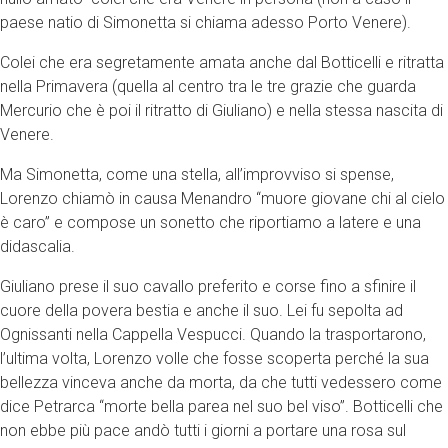
paese natio di Simonetta si chiama adesso Porto Venere).
Colei che era segretamente amata anche dal Botticelli e ritratta
nella Primavera (quella al centro tra le tre grazie che guarda
Mercurio che è poi il ritratto di Giuliano) e nella stessa nascita di
Venere.
Ma Simonetta, come una stella, all’improvviso si spense,
Lorenzo chiamò in causa Menandro “muore giovane chi al cielo
è caro” e compose un sonetto che riportiamo a latere e una
didascalia.
Giuliano prese il suo cavallo preferito e corse fino a sfinire il
cuore della povera bestia e anche il suo. Lei fu sepolta ad
Ognissanti nella Cappella Vespucci. Quando la trasportarono,
l’ultima volta, Lorenzo volle che fosse scoperta perché la sua
bellezza vinceva anche da morta, da che tutti vedessero come
dice Petrarca “morte bella parea nel suo bel viso”. Botticelli che
non ebbe più pace andò tutti i giorni a portare una rosa sul