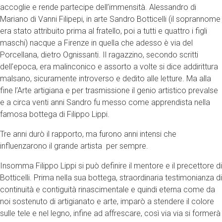
accoglie e rende partecipe dell’immensità. Alessandro di
Mariano di Vanni Filipepi, in arte Sandro Botticelli (il soprannome
era stato attribuito prima al fratello, poi a tutti e quattro i figli
maschi) nacque a Firenze in quella che adesso è via del
Porcellana, dietro Ognissanti. Il ragazzino, secondo scritti
dell’epoca, era malinconico e assorto a volte si dice addirittura
malsano, sicuramente introverso e dedito alle letture. Ma alla
fine l’Arte artigiana e per trasmissione il genio artistico prevalse
e a circa venti anni Sandro fu messo come apprendista nella
famosa bottega di Filippo Lippi.
Tre anni durò il rapporto, ma furono anni intensi che
influenzarono il grande artista per sempre.
Insomma Filippo Lippi si può definire il mentore e il precettore di
Botticelli. Prima nella sua bottega, straordinaria testimonianza di
continuità e contiguità rinascimentale e quindi eterna come da
noi sostenuto di artigianato e arte, imparò a stendere il colore
sulle tele e nel legno, infine ad affrescare, così via via si formerà