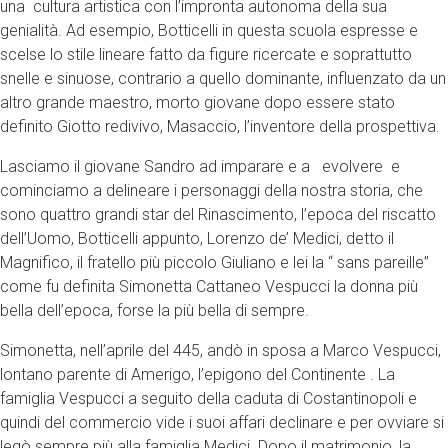
una cultura artistica con l’impronta autonoma della sua
genialità. Ad esempio, Botticelli in questa scuola espresse e
scelse lo stile lineare fatto da figure ricercate e soprattutto
snelle e sinuose, contrario a quello dominante, influenzato da un
altro grande maestro, morto giovane dopo essere stato
definito Giotto redivivo, Masaccio, l’inventore della prospettiva.
Lasciamo il giovane Sandro ad imparare e a evolvere e
cominciamo a delineare i personaggi della nostra storia, che
sono quattro grandi star del Rinascimento, l’epoca del riscatto
dell’Uomo, Botticelli appunto, Lorenzo de’ Medici, detto il
Magnifico, il fratello più piccolo Giuliano e lei la “ sans pareille”
come fu definita Simonetta Cattaneo Vespucci la donna più
bella dell’epoca, forse la più bella di sempre.
Simonetta, nell’aprile del 445, andò in sposa a Marco Vespucci,
lontano parente di Amerigo, l’epigono del Continente . La
famiglia Vespucci a seguito della caduta di Costantinopoli e
quindi del commercio vide i suoi affari declinare e per ovviare si
legò sempre più alla famiglia Medici. Dopo il matrimonio, la