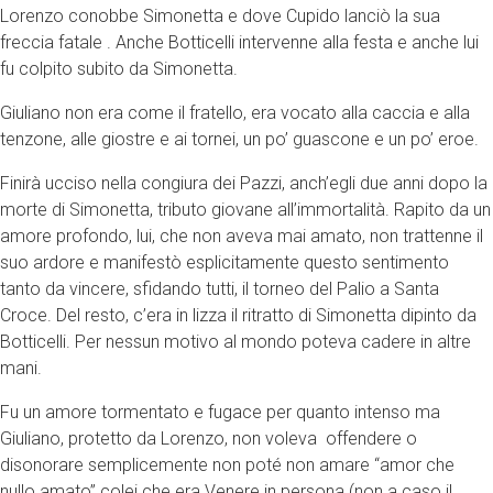
Lorenzo conobbe Simonetta e dove Cupido lanciò la sua
freccia fatale . Anche Botticelli intervenne alla festa e anche lui
fu colpito subito da Simonetta.
Giuliano non era come il fratello, era vocato alla caccia e alla
tenzone, alle giostre e ai tornei, un po’ guascone e un po’ eroe.
Finirà ucciso nella congiura dei Pazzi, anch’egli due anni dopo la
morte di Simonetta, tributo giovane all’immortalità. Rapito da un
amore profondo, lui, che non aveva mai amato, non trattenne il
suo ardore e manifestò esplicitamente questo sentimento
tanto da vincere, sfidando tutti, il torneo del Palio a Santa
Croce. Del resto, c’era in lizza il ritratto di Simonetta dipinto da
Botticelli. Per nessun motivo al mondo poteva cadere in altre
mani.
Fu un amore tormentato e fugace per quanto intenso ma
Giuliano, protetto da Lorenzo, non voleva offendere o
disonorare semplicemente non poté non amare “amor che
nullo amato” colei che era Venere in persona (non a caso il