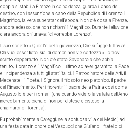
coppia si stabilì a Firenze in coincidenza, guarda il caso del
destino, con l’assunzione a capo della Repubblica di Lorenzo il
Magnifico, la vera superstar dell’epoca. Non c’è cosa a Firenze,
ancora adesso, che non richiami il Magnifico. Durante l’alluvione
c’era ancora chi urlava: “ci vorrebbe Lorenzo”.
Il suo sonetto « Quant’è bella giovinezza, Che si fugge tuttavia!
Chi vuol esser lieto, sia: di doman non v’è certezza » lo trovi
scritto dappertutto. Non c’è stato Savonarola che abbia
tenuto, Lorenzo è il Magnifico, l’ultimo ad aver garantito la Pace
e l’indipendenza a tutti gli stati italici, il Patrocinatore delle Arti, il
Mecenate , il Poeta, il Signore, il filosofo neo platonico, il padre
del Rinascimento. Per i fiorentini il padre della Patria così come
Augusto lo è per i romani (che quando videro la vallata dell’Arno
incredibilmente piena di fiori per distese e distese la
chiamarono Florentia).
Fu probabilmente a Careggi, nella sontuosa villa dei Medici, ad
una festa data in onore dei Vespucci che Giuliano il fratello di