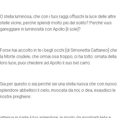
O stella luminosa, che con i tuoi raggi offuschi la luce delle altre
stelle vicine, perché splendi molto più del solito? Perché vuoi
gareggiare in luminosità con Apollo [il sole]?
Forse hai accolto in te i begli occhi [di Simonetta Cattaneo] che
la Morte crudele, che ormai osa troppo, ci ha tolto: ornata della
loro luce, puoi chiedere ad Apollo il suo bel carro.
Sia per questo o sia perché sei una stella nuova che con nuovo
splendore abbellisci il cielo, invocata da noi, o dea, esaudisci le
nostre preghiere:
attenua in parte il tuo splendore, in modo da mostrarti lieta e