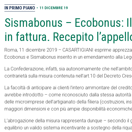
IN PRIMO PIANO
•
11 DICEMBRE 19
Sismabonus – Ecobonus: Il
in fattura. Recepito l’appel
Roma, 11 dicembre 2019 – CASARTIGIANI esprime apprezzamento
Ecobonus e Sismabonus inserito in un emendamento alla Legge
La Confederazione, infatti, sia autonomamente che nell’ambit
contrarietà sulla misura contenuta nell’art.10 del Decreto Cres
La facoltà di anticipare ai clienti l’intero ammontare del credi
avrebbe introdotto – come riconosciuto dalla stessa autorità A
delle microimprese dell’artigianato della filiera (costruzioni, in
maggiori dimensioni e con più ampie disponibilità economiche
L’abrogazione della misura rappresenta dunque – secondo il gi
equilibrio un valido sistema incentivante a sostegno della riqua