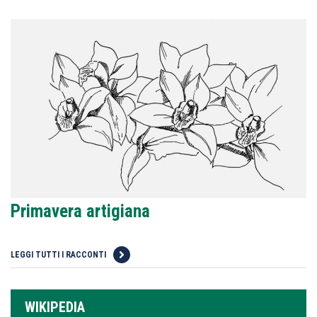
Primavera artigiana
LEGGI TUTTI I RACCONTI
WIKIPEDIA