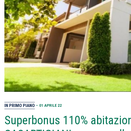
IN PRIMO PIANO
•
01 APRILE 22
Superbonus 110% abitazioni