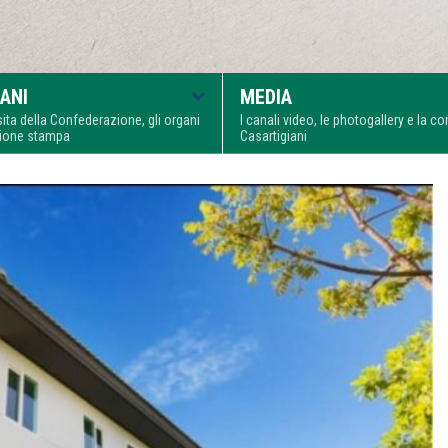
ANI
MEDIA
visita della Confederazione, gli organi
I canali video, le photogallery e la 
zione stampa
Casartigiani