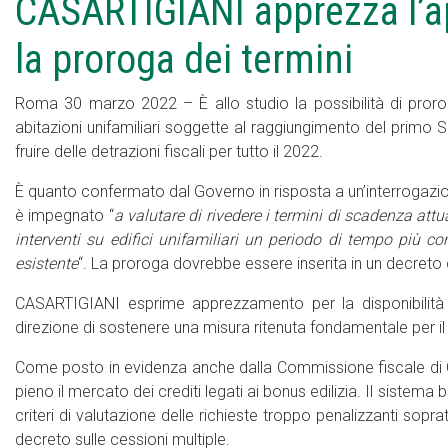
CASARTIGIANI apprezza l’a
la proroga dei termini
Roma 30 marzo 2022 – È allo studio la possibilità di proroga
abitazioni unifamiliari soggette al raggiungimento del primo 
fruire delle detrazioni fiscali per tutto il 2022.
È quanto confermato dal Governo in risposta a un’interrogaz
è impegnato “
a valutare di rivedere i termini di scadenza att
interventi su edifici unifamiliari un periodo di tempo più co
esistente
“. La proroga dovrebbe essere inserita in un decret
CASARTIGIANI esprime apprezzamento per la disponibilità 
direzione di sostenere una misura ritenuta fondamentale per il 
Come posto in evidenza anche dalla Commissione fiscale di CASA
pieno il mercato dei crediti legati ai bonus edilizia. Il sistema
criteri di valutazione delle richieste troppo penalizzanti sopra
decreto sulle cessioni multiple.