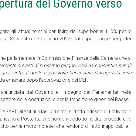
pertura del Governo verso
re gli attuali termini per fruire del superbonus 110% per le
Sal al 30% entro il 30 giugno 2022- data spartiacque per poter
ione parlamentare in Commissione Finanze della Camera che si
ualmente previsti al prossimo giugno, così da consentire per gli
ngruo entro il quale è possibile beneficiare dell’agevolazione
o da emanare dopo l’approvazione del DEF.
annunciata dal Governo e l’impegno dei Parlamentari nella
settore delle costruzioni e per la transizione green del Paese.
RTIGIANI riunitasi ieri sera, si tratta adesso di riattivare a
 bancario e Poste Italiane hanno introdotto rigidità procedurali e
tutto per le microimprese, che rendono di fatto inapplicabile il