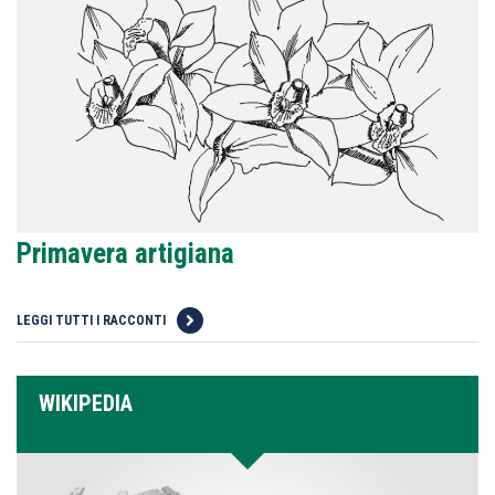
Primavera artigiana
LEGGI TUTTI I RACCONTI
WIKIPEDIA