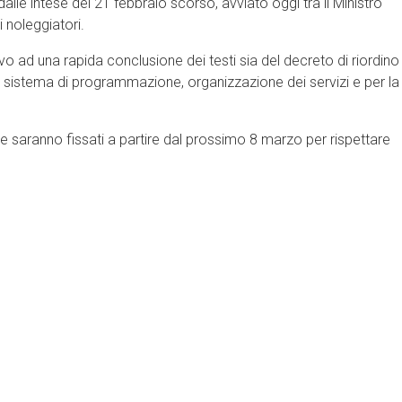
le intese del 21 febbraio scorso, avviato oggi tra il Ministro
i noleggiatori.
ivo ad una rapida conclusione dei testi sia del decreto di riordino
il sistema di programmazione, organizzazione dei servizi e per la
he saranno fissati a partire dal prossimo 8 marzo per rispettare