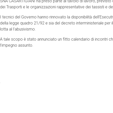
SNA CASARTIGIANI ha preso parte al tavolo di lavoro, previsto dal
dei Trasporti e le organizzazioni rappresentative dei tassisti e de
I tecnici del Governo hanno rinnovato la disponibilità dell’Esecut
della legge quadro 21/92 e sia del decreto interministeriale per 
lotta al l’abusivismo.
A tale scopo è stato annunciato un fitto calendario di incontri c
l’impegno assunto.