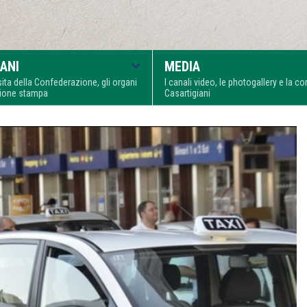
ANI
MEDIA
visita della Confederazione, gli organi
I canali video, le photogallery e la 
zione stampa
Casartigiani