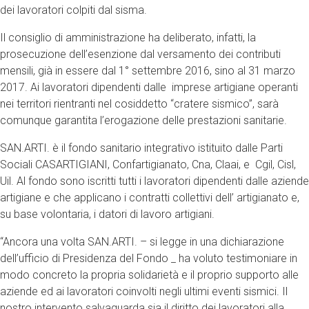
dei lavoratori colpiti dal sisma.
Il consiglio di amministrazione ha deliberato, infatti, la
prosecuzione dell’esenzione dal versamento dei contributi
mensili, già in essere dal 1° settembre 2016, sino al 31 marzo
2017. Ai lavoratori dipendenti dalle imprese artigiane operanti
nei territori rientranti nel cosiddetto “cratere sismico”, sarà
comunque garantita l’erogazione delle prestazioni sanitarie.
SAN.ARTI. è il fondo sanitario integrativo istituito dalle Parti
Sociali CASARTIGIANI, Confartigianato, Cna, Claai, e Cgil, Cisl,
Uil. Al fondo sono iscritti tutti i lavoratori dipendenti dalle aziende
artigiane e che applicano i contratti collettivi dell’ artigianato e,
su base volontaria, i datori di lavoro artigiani.
“Ancora una volta SAN.ARTI. – si legge in una dichiarazione
dell’ufficio di Presidenza del Fondo _ ha voluto testimoniare in
modo concreto la propria solidarietà e il proprio supporto alle
aziende ed ai lavoratori coinvolti negli ultimi eventi sismici. Il
nostro intervento salvaguarda sia il diritto dei lavoratori alla