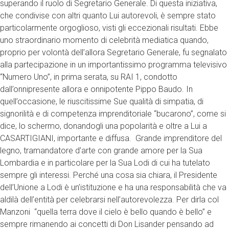
superando il ruolo di Segretario Generale. Di questa iniziativa,
che condivise con altri quanto Lui autorevoli, è sempre stato
particolarmente orgoglioso, visti gli eccezionali risultati. Ebbe
uno straordinario momento di celebrità mediatica quando,
proprio per volontà dell’allora Segretario Generale, fu segnalato
alla partecipazione in un importantissimo programma televisivo
“Numero Uno”, in prima serata, su RAI 1, condotto
dall’onnipresente allora e onnipotente Pippo Baudo. In
quell’occasione, le riuscitissime Sue qualità di simpatia, di
signorilità e di competenza imprenditoriale “bucarono”, come si
dice, lo schermo, donandogli una popolarità e oltre a Lui a
CASARTIGIANI, importante e diffusa. Grande imprenditore del
legno, tramandatore d’arte con grande amore per la Sua
Lombardia e in particolare per la Sua Lodi di cui ha tutelato
sempre gli interessi. Perché una cosa sia chiara, il Presidente
dell’Unione a Lodi è un’istituzione e ha una responsabilità che va
aldilà dell’entità per celebrarsi nell’autorevolezza. Per dirla col
Manzoni “quella terra dove il cielo è bello quando è bello” e
sempre rimanendo ai concetti di Don Lisander pensando ad