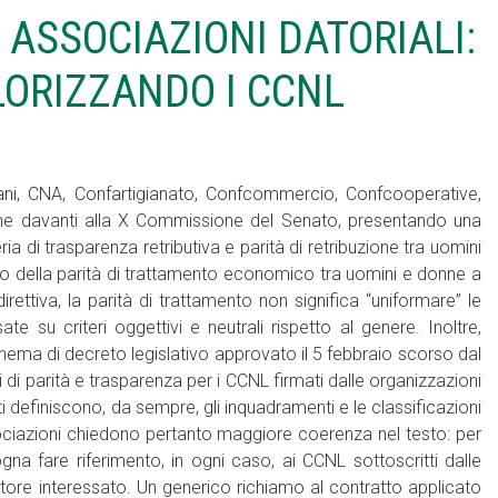
ASSOCIAZIONI DATORIALI:
LORIZZANDO I CCNL
ni, CNA, Confartigianato, Confcommercio, Confcooperative,
ne davanti alla X Commissione del Senato, presentando una
 di trasparenza retributiva e parità di retribuzione tra uomini
io della parità di trattamento economico tra uomini e donne a
irettiva, la parità di trattamento non significa “uniformare” le
te su criteri oggettivi e neutrali rispetto al genere. Inoltre,
hema di decreto legislativo approvato il 5 febbraio scorso dal
i di parità e trasparenza per i CCNL firmati dalle organizzazioni
definiscono, da sempre, gli inquadramenti e le classificazioni
ssociazioni chiedono pertanto maggiore coerenza nel testo: per
ogna fare riferimento, in ogni caso, ai CCNL sottoscritti dalle
ore interessato. Un generico richiamo al contratto applicato