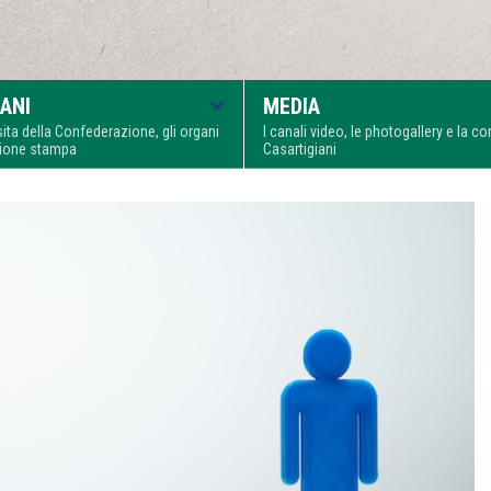
ANI
MEDIA
visita della Confederazione, gli organi
I canali video, le photogallery e la 
zione stampa
Casartigiani