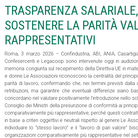
TRASPARENZA SALARIALE, 
SOSTENERE LA PARITÀ VA
RAPPRESENTATIVI
Roma, 3 marzo 2026 – Confindustria, ABI, ANIA, Casartigia
Confesercenti e Legacoop sono intervenute oggi in audizio
memoria congiunta sul recepimento della Direttiva UE in materia
e donne.Le Associazioni riconoscono la centralità del princip
parità di lavoro, confermando che, nei termini previsti dalla d
retribuzioni, ma garantire che eventuali differenze siano basa
concordano nel valutare positivamente l’introduzione nello sc
Consiglio dei Ministri della presunzione di conformità ai princip
comparativamente più rappresentative, perché questi contratti 
in base a criteri oggettivi e neutrali rispetto al genere.Le A
individuare lo “stesso lavoro” e il “lavoro di pari valore” bis
organizzazioni comparativamente più rappresentative nel sett