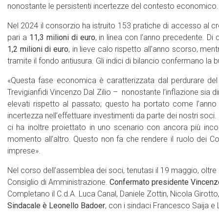
nonostante le persistenti incertezze del contesto economico.
Nel 2024 il consorzio ha istruito 153 pratiche di accesso al cr
pari a
11,3 milioni di euro
, in linea con l’anno precedente. Di
1,2 milioni di euro
, in lieve calo rispetto all’anno scorso, men
tramite il fondo antiusura. Gli indici di bilancio confermano la 
«Questa fase economica è caratterizzata dal perdurare del 
Trevigianfidi Vincenzo Dal Zilio – nonostante l’inflazione sia d
elevati rispetto al passato; questo ha portato come l’ann
incertezza nell’effettuare investimenti da parte dei nostri soci
ci ha inoltre proiettato in uno scenario con ancora più in
momento all’altro. Questo non fa che rendere il ruolo dei Co
imprese».
Nel corso dell’assemblea dei soci, tenutasi il 19 maggio, oltre 
Consiglio di Amministrazione.
Confermato presidente Vincenzo
Completano il C.d.A. Luca Canal, Daniele Zottin, Nicola Girotto
Sindacale è Leonello Badoer
, con i sindaci Francesco Saija e