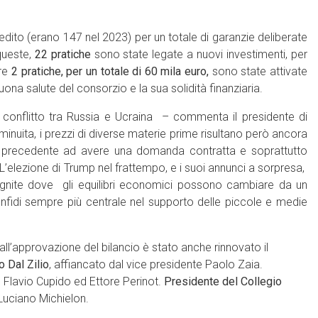
edito (erano 147 nel 2023) per un totale di garanzie deliberate
 queste,
22 pratiche
sono state legate a nuovi investimenti, per
tre
2 pratiche,
per un totale di 60 mila euro,
sono state attivate
buona salute del consorzio e la sua solidità finanziaria.
conflitto tra Russia e Ucraina – commenta il presidente di
iminuita, i prezzi di diverse materie prime risultano però ancora
o precedente ad avere una domanda contratta e soprattutto
. L’elezione di Trump nel frattempo, e i suoi annunci a sorpresa,
cognite dove gli equilibri economici possono cambiare da un
nfidi sempre più centrale nel supporto delle piccole e medie
all’approvazione del bilancio è stato anche rinnovato il
 Dal Zilio
, affiancato dal vice presidente Paolo Zaia.
, Flavio Cupido ed Ettore Perinot.
Presidente del Collegio
 Luciano Michielon.