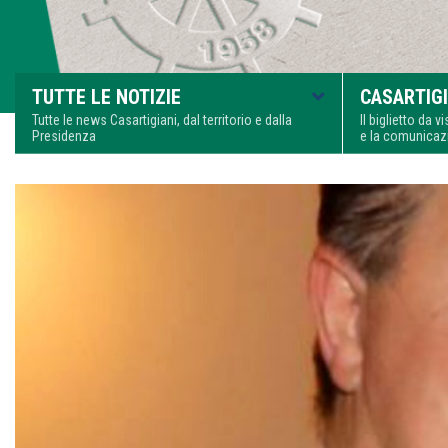
TUTTE LE NOTIZIE
CASARTIGI
Tutte le news Casartigiani, dal territorio e dalla
Il biglietto da 
Presidenza
e la comunica