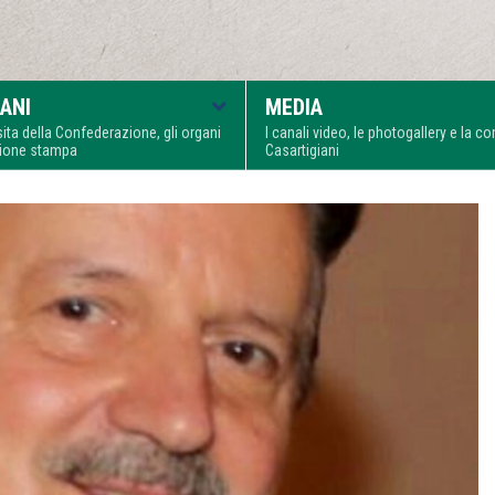
ANI
MEDIA
visita della Confederazione, gli organi
I canali video, le photogallery e la 
zione stampa
Casartigiani