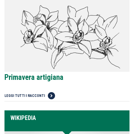
Primavera artigiana
LEGGI TUTTI I RACCONTI
WIKIPEDIA