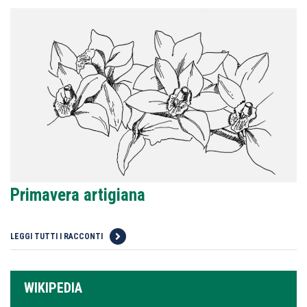
Primavera artigiana
LEGGI TUTTI I RACCONTI
WIKIPEDIA