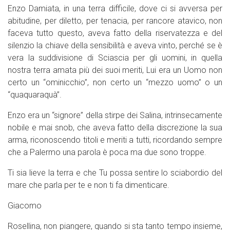
Enzo Damiata, in una terra difficile, dove ci si avversa per
abitudine, per diletto, per tenacia, per rancore atavico, non
faceva tutto questo, aveva fatto della riservatezza e del
silenzio la chiave della sensibilità e aveva vinto, perché se è
vera la suddivisione di Sciascia per gli uomini, in quella
nostra terra amata più dei suoi meriti, Lui era un Uomo non
certo un “ominicchio”, non certo un “mezzo uomo” o un
“quaquaraquà”.
Enzo era un “signore” della stirpe dei Salina, intrinsecamente
nobile e mai snob, che aveva fatto della discrezione la sua
arma, riconoscendo titoli e meriti a tutti, ricordando sempre
che a Palermo una parola è poca ma due sono troppe.
Ti sia lieve la terra e che Tu possa sentire lo sciabordio del
mare che parla per te e non ti fa dimenticare.
Giacomo
Rosellina, non piangere, quando si sta tanto tempo insieme,