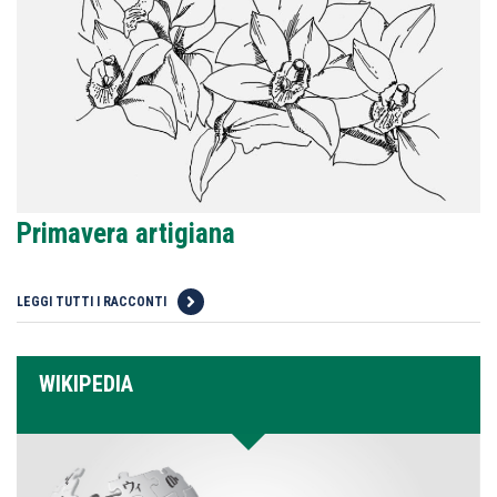
Primavera artigiana
LEGGI TUTTI I RACCONTI
WIKIPEDIA