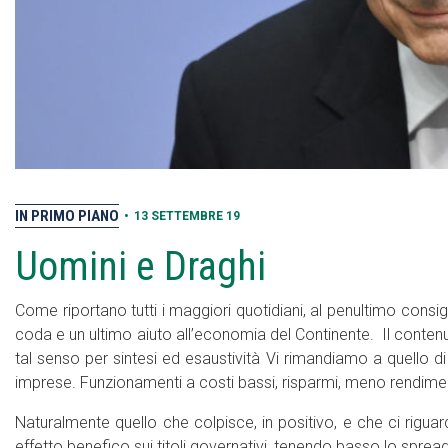
IN PRIMO PIANO
•
13 SETTEMBRE 19
Uomini e Draghi
Come riportano tutti i maggiori quotidiani, al penultimo consig
coda e un ultimo aiuto all’economia del Continente. Il contenut
tal senso per sintesi ed esaustività Vi rimandiamo a quello di o
imprese. Funzionamenti a costi bassi, risparmi, meno rendimen
Naturalmente quello che colpisce, in positivo, e che ci rigua
effetto benefico sui titoli governativi, tenendo basso lo spread