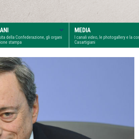
ANI
MEDIA
visita della Confederazione, gli organi
I canali video, le photogallery e la 
zione stampa
Casartigiani