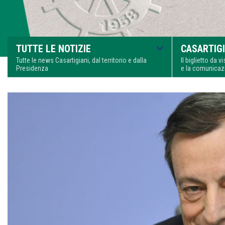
TUTTE LE NOTIZIE
CASARTIGI
Tutte le news Casartigiani, dal territorio e dalla
Il biglietto da 
Presidenza
e la comunica