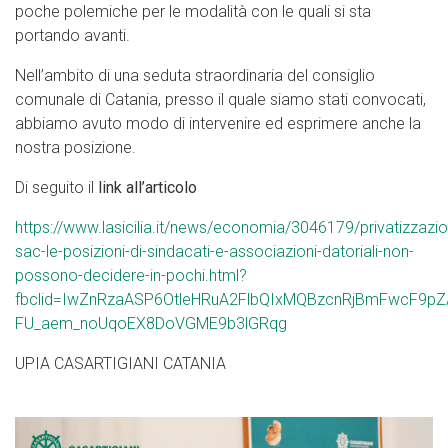
poche polemiche per le modalità con le quali si sta
portando avanti.
Nell’ambito di una seduta straordinaria del consiglio
comunale di Catania, presso il quale siamo stati convocati,
abbiamo avuto modo di intervenire ed esprimere anche la
nostra posizione.
Di seguito il
link all’articolo
https://www.lasicilia.it/news/economia/3046179/privatizzazi
sac-le-posizioni-di-sindacati-e-associazioni-datoriali-non-
possono-decidere-in-pochi.html?
fbclid=IwZnRzaASP6OtleHRuA2FlbQIxMQBzcnRjBmFwcF9p
FU_aem_noUqoEX8DoVGME9b3lGRqg
UPIA CASARTIGIANI CATANIA