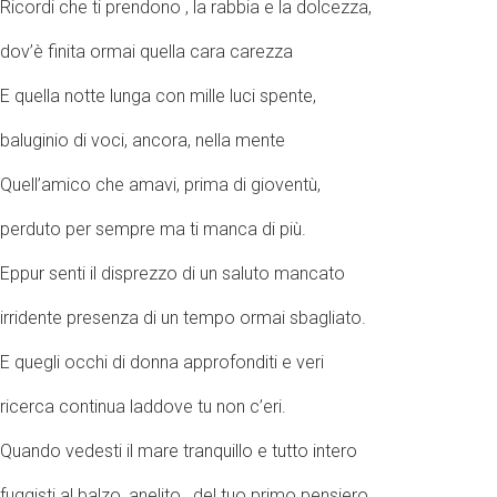
Ricordi che ti prendono , la rabbia e la dolcezza,
dov’è finita ormai quella cara carezza
E quella notte lunga con mille luci spente,
baluginio di voci, ancora, nella mente
Quell’amico che amavi, prima di gioventù,
perduto per sempre ma ti manca di più.
Eppur senti il disprezzo di un saluto mancato
irridente presenza di un tempo ormai sbagliato.
E quegli occhi di donna approfonditi e veri
ricerca continua laddove tu non c’eri.
Quando vedesti il mare tranquillo e tutto intero
fuggisti al balzo, anelito , del tuo primo pensiero.