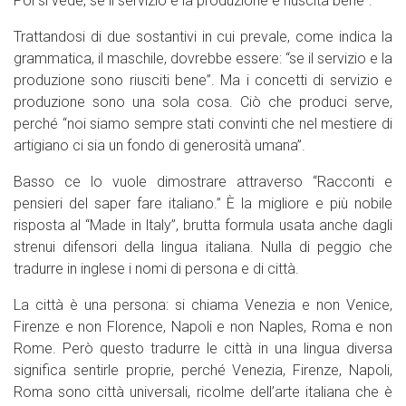
Poi si vede, se il servizio e la produzione è riuscita bene”.
Trattandosi di due sostantivi in cui prevale, come indica la
grammatica, il maschile, dovrebbe essere: “se il servizio e la
produzione sono riusciti bene”. Ma i concetti di servizio e
produzione sono una sola cosa. Ciò che produci serve,
perché “noi siamo sempre stati convinti che nel mestiere di
artigiano ci sia un fondo di generosità umana”.
Basso ce lo vuole dimostrare attraverso “Racconti e
pensieri del saper fare italiano.” È la migliore e più nobile
risposta al “Made in ltaly’’, brutta formula usata anche dagli
strenui difensori della lingua italiana. Nulla di peggio che
tradurre in inglese i nomi di persona e di città.
La città è una persona: si chiama Venezia e non Venice,
Firenze e non Florence, Napoli e non Naples, Roma e non
Rome. Però questo tradurre le città in una lingua diversa
significa sentirle proprie, perché Venezia, Firenze, Napoli,
Roma sono città universali, ricolme dell’arte italiana che è