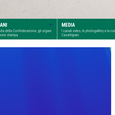
ANI
MEDIA
visita della Confederazione, gli organi
I canali video, le photogallery e la 
zione stampa
Casartigiani