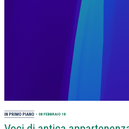
IN PRIMO PIANO
•
08 FEBBRAIO 18
Voci di antica appartenenz